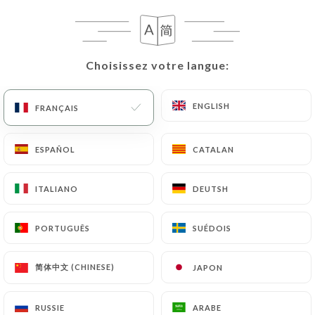
Choisissez votre langue:
Choisissez votre langue:
ENGLISH
ENGLISH
FRANÇAIS
FRANÇAIS
ESPAÑOL
ESPAÑOL
CATALAN
CATALAN
115 AVIS
RESTAURANT INDIEN
ITALIANO
ITALIANO
DEUTSH
DEUTSH
11 Grande Rue
92350 Le Plessis-Robinson France
PORTUGUÊS
PORTUGUÊS
SUÉDOIS
SUÉDOIS
简体中文 (CHINESE)
简体中文 (CHINESE)
JAPON
JAPON
Qui sommes nous?
RUSSIE
RUSSIE
ARABE
ARABE