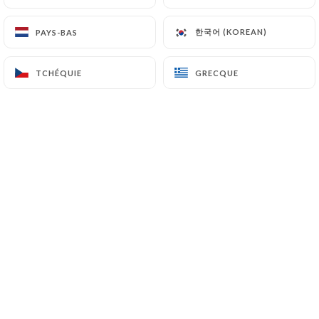
한국어 (KOREAN)
한국어 (KOREAN)
PAYS-BAS
PAYS-BAS
Nichée au cœur du Plessis‑Robinson,
TCHÉQUIE
TCHÉQUIE
GRECQUE
GRECQUE
Mannat vous invite à découvrir une
expérience culinaire généreuse,
chaleureuse et authentique.
Notre établissement incarne un savant
équilibre entre traditions culinaires
indiennes, et événements modernes.
Chaque plat est préparé avec soin, à
partir de produits frais, d’épices
soigneusement sélectionnées et du
savoir-faire de notre équipe dévouée.