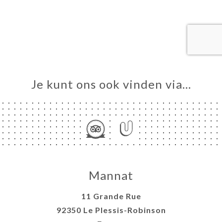
ME
VEREN
ERIJ
IEW
NU
Je kunt ons ook vinden via…
ANDE
GNE
TACT
Mannat
11 Grande Rue
92350 Le Plessis-Robinson