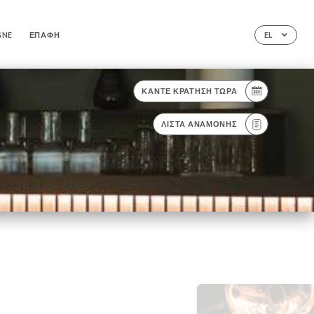
GNE
ΕΠΑΦΉ
EL
ΚΆΝΤΕ ΚΡΆΤΗΣΗ ΤΏΡΑ
ΛΊΣΤΑ ΑΝΑΜΟΝΉΣ