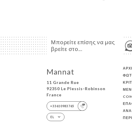
Μπορείτε επίσης να μας
βρείτε στο...
ΑΡΧ
Mannat
ΦΩΤ
11 Grande Rue
ΚΡΙ
92350 Le Plessis-Robinson
ΜΕΝ
France
COM
ΕΠΑ
+33610983765
ΑΝΑ
EL
ΠΕΡ