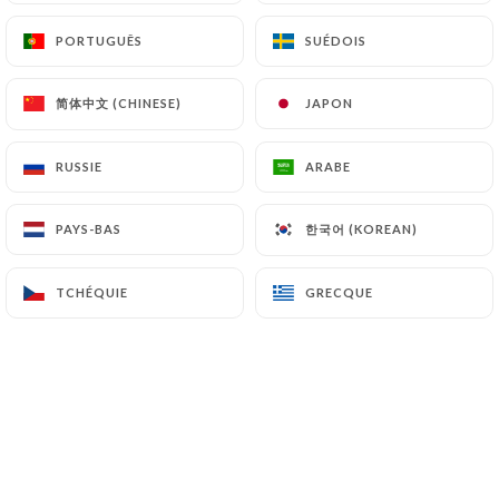
PORTUGUÊS
PORTUGUÊS
SUÉDOIS
SUÉDOIS
简体中文 (CHINESE)
简体中文 (CHINESE)
JAPON
JAPON
RUSSIE
RUSSIE
ARABE
ARABE
한국어 (KOREAN)
한국어 (KOREAN)
PAYS-BAS
PAYS-BAS
TCHÉQUIE
TCHÉQUIE
GRECQUE
GRECQUE