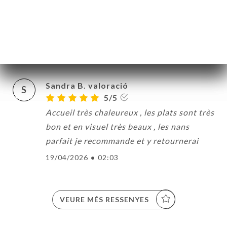
Christine H. valoració
C
5/5
20/04/2026
•
06:46
Sandra B. valoració
S
5/5
Accueil très chaleureux , les plats sont très
bon et en visuel très beaux , les nans
parfait je recommande et y retournerai
19/04/2026
•
02:03
VEURE MÉS RESSENYES