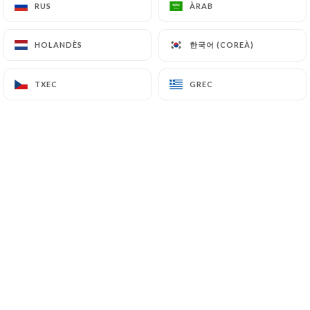
RUS
RUS
ÀRAB
ÀRAB
한국어 (COREÀ)
한국어 (COREÀ)
HOLANDÈS
HOLANDÈS
Adina L. valoració
A
5/5
TXEC
TXEC
GREC
GREC
02/07/2026
•
07:01
JML T. valoració
J
5/5
Très bon restaurant, excellent accueil dans
un beau cadre. La cuisine est raffinée, on
est bien installés.
25/06/2026
•
11:41
Céline B. valoració
C
5/5
Accueil de grande qualité. La nourriture