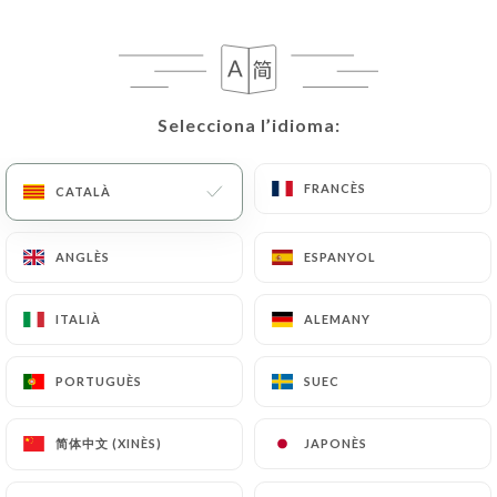
CA
MENÚ
Selecciona l’idioma:
Selecciona l’idioma:
FRANCÈS
FRANCÈS
CATALÀ
CATALÀ
/
INICI
RESSENYES
Ressenyes
ANGLÈS
ANGLÈS
ESPANYOL
ESPANYOL
ITALIÀ
ITALIÀ
ALEMANY
ALEMANY
115 ressenyes a Uniiti
PORTUGUÈS
PORTUGUÈS
SUEC
SUEC
4.9 / 5
简体中文 (XINÈS)
简体中文 (XINÈS)
JAPONÈS
JAPONÈS
Ressenyes 100 % reals i verificades.