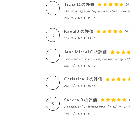
Tracy D.の評価
5/
T
Un vrai régal et le personnel est très a
20/05/2026
•
05:35
Kaoul J.の評価
5/
K
11/05/2026
•
03:06
Jean Michel C.の評価
J
Serveur au petit soin, cuisine de qual
30/04/2026
•
07:37
Christine H.の評価
C
20/04/2026
•
06:46
Sandra B.の評価
S
Accueil très chaleureux , les plats son
19/04/2026
•
02:03