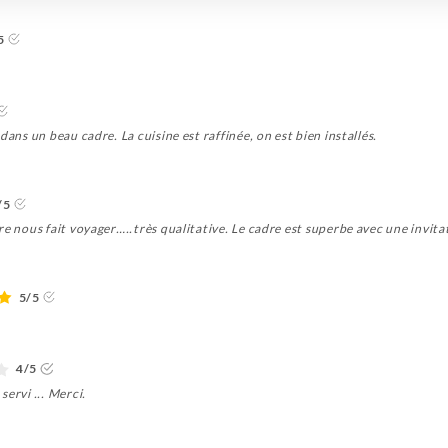
5
dans un beau cadre. La cuisine est raffinée, on est bien installés.
/5
re nous fait voyager…..très qualitative. Le cadre est superbe avec une invit
5/5
4/5
ervi ... Merci.