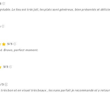
5
gréable. Le lieu est très joli, les plats sont généreux, bien présentés et délici
5
5/5
ité. Bravo, perfect moment.
5/5
5/5
t très bon et en visuel très beaux , les nans parfait je recommande et y retou