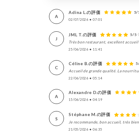
Adina L.の評価
5/
A
02/07/2026
•
07:01
JML T.の評価
5/5
J
Très bon restaurant, excellent accueil 
25/06/2026
•
11:41
Céline B.の評価
5
C
Accueil de grande qualité. La nourritu
22/06/2026
•
05:14
Alexandre D.の評価
A
15/06/2026
•
04:19
Stéphane M.の評価
S
Je recommande, bon accueil, très bien s
21/05/2026
•
06:35